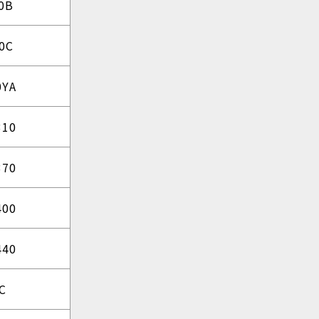
0B
0C
0YA
310
370
400
440
C