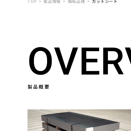
TOP
製品情報
鋼板品種
カットシート
O
V
E
R
製品概要