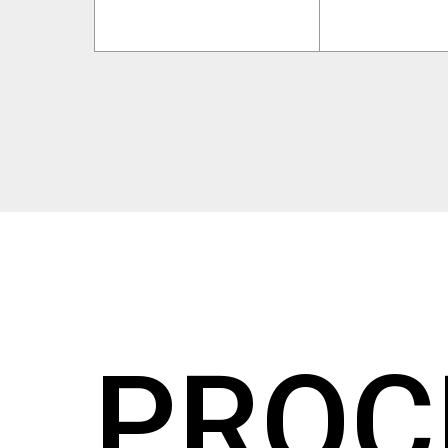
P
R
O
C