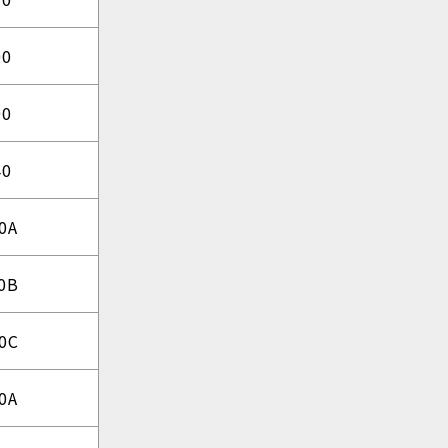
00
90
40
0A
0B
0C
0A