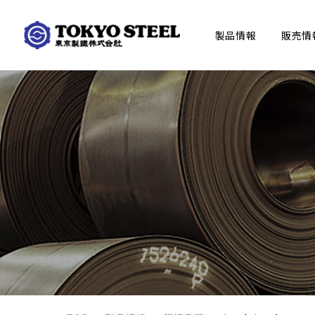
製品情報
販売情
PRODUCTS
ABOUT US
INVESTORS
SUSTAINABILITY
RECRUIT
製品情報
企業情報
株主・投資家情報
サステナビリティ
採用情報
トップメッセージ
新卒採用サイト
適時開示情報
建材品種
環境情報
東京製鐵の歴史