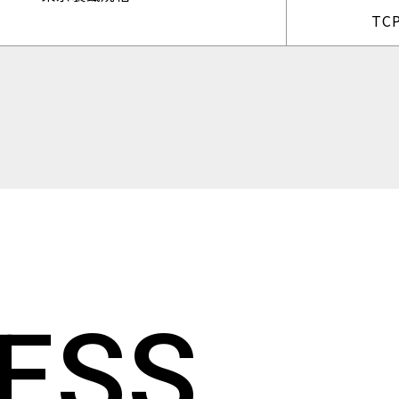
TC
E
S
S