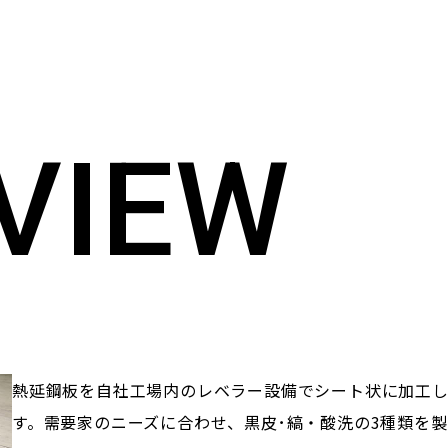
V
I
E
W
熱延鋼板を自社工場内のレベラー設備でシート状に加工し
す。需要家のニーズに合わせ、黒皮･縞・酸洗の3種類を