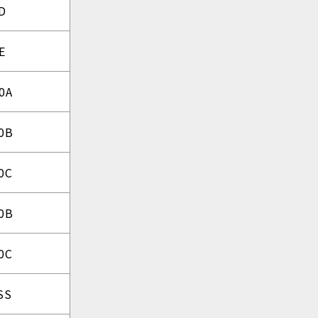
D
E
0A
0B
0C
0B
0C
SS