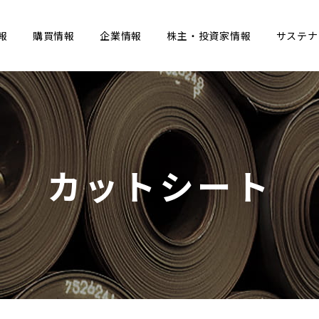
報
購買情報
企業情報
株主・投資家情報
サステナ
カットシート
キャリア採用サイト
会社法関係
鋼板品種
会社概要
社会問題
コーポレートガバナン
その他開示事項
工場採用サイト
工場紹介