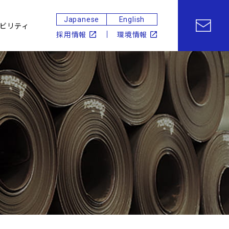
Japanese
English
ビリティ
採用情報
環境情報
株主・投資家情報トップ
サステナビリティトップ
製品情報トップ
企業情報トップ
ス
環境リサイクル事業
技術情報