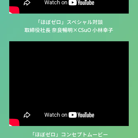
「ほぼゼロ」スペシャル対談
取締役社長 奈良暢明×CSuO 小林幸子
「ほぼゼロ」コンセプトムービー