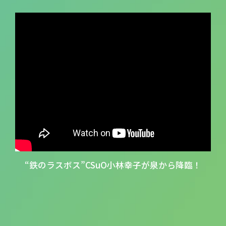
“鉄のラスボス”CSuO小林幸子が泉から降臨！